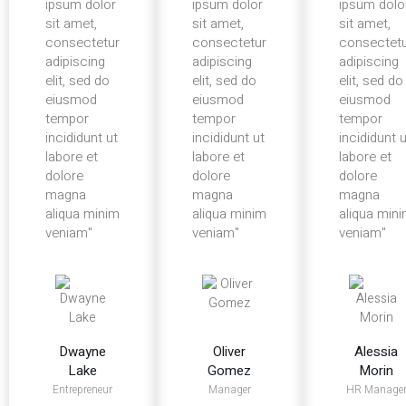
ipsum dolor
ipsum dolor
ipsum dolo
sit amet,
sit amet,
sit amet,
consectetur
consectetur
consectet
adipiscing
adipiscing
adipiscing
elit, sed do
elit, sed do
elit, sed do
eiusmod
eiusmod
eiusmod
tempor
tempor
tempor
incididunt ut
incididunt ut
incididunt u
labore et
labore et
labore et
dolore
dolore
dolore
magna
magna
magna
aliqua minim
aliqua minim
aliqua min
veniam"
veniam"
veniam"
Dwayne
Oliver
Alessia
Lake
Gomez
Morin
Entrepreneur
Manager
HR Manage