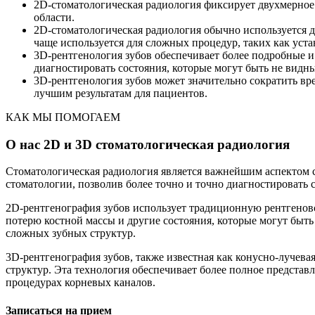
2D-стоматологическая радиология фиксирует двухмерное
области.
2D-стоматологическая радиология обычно используется д
чаще используется для сложных процедур, таких как уст
3D-рентгенология зубов обеспечивает более подробные и
диагностировать состояния, которые могут быть не видн
3D-рентгенология зубов может значительно сократить вр
лучшим результатам для пациентов.
КАК МЫ ПОМОГАЕМ
О нас 2D и 3D стоматологическая радиология
Стоматологическая радиология является важнейшим аспектом 
стоматологии, позволив более точно и точно диагностировать 
2D-рентгенография зубов использует традиционную рентгенов
потерю костной массы и другие состояния, которые могут бы
сложных зубных структур.
3D-рентгенография зубов, также известная как конусно-лучев
структур. Эта технология обеспечивает более полное представ
процедурах корневых каналов.
Записаться на прием