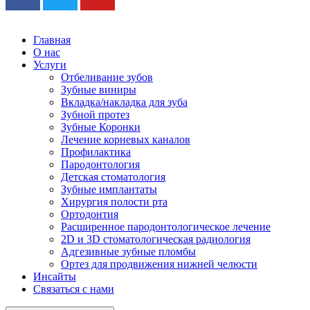
Главная
О нас
Услуги
Отбеливание зубов
Зубные виниры
Вкладка/накладка для зуба
Зубной протез
Зубные Коронки
Лечение корневых каналов
Профилактика
Пародонтология
Детская стоматология
Зубные имплантаты
Хирургия полости рта
Ортодонтия
Расширенное пародонтологическое лечение
2D и 3D стоматологическая радиология
Адгезивные зубные пломбы
Ортез для продвижения нижней челюсти
Инсайты
Связаться с нами