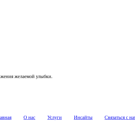
ижения желаемой улыбки.
авная
О нас
Услуги
Инсайты
Связаться с н