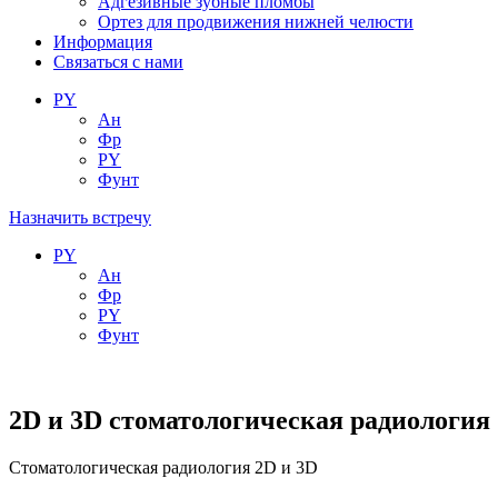
Адгезивные зубные пломбы
Ортез для продвижения нижней челюсти
Информация
Связаться с нами
РY
Ан
Фр
РY
Фунт
Назначить встречу
РY
Ан
Фр
РY
Фунт
2D и 3D стоматологическая радиология
Стоматологическая радиология 2D и 3D