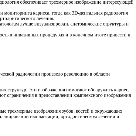
адиология обеспечивает трехмерное изображение интересующей
и мониторинга кариеса, тогда как 3D-дентальная радиология
ортодонтического лечения.
матологам лучше визуализировать анатомические структуры и
ость в инвазивных процедурах и в конечном итоге привести к
ической радиологии произвело революцию в области
их структур. Эти изображения помогают обнаружить кариес,
еют ограничения в предоставлении комплексного изображения
бные трехмерные изображения зубов, костей и окружающих
и планировании имплантации, ортодонтическом лечении и