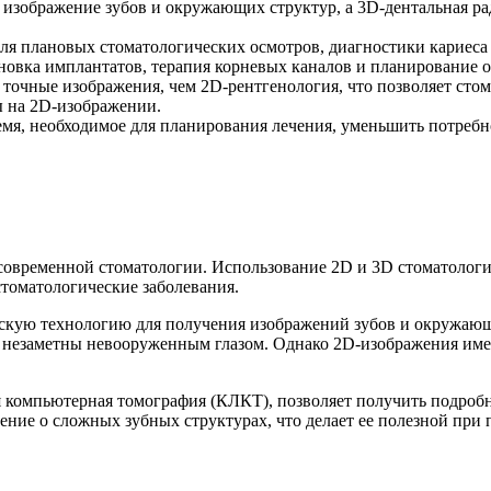
 изображение зубов и окружающих структур, а 3D-дентальная р
ля плановых стоматологических осмотров, диагностики кариеса 
ановка имплантатов, терапия корневых каналов и планирование 
 точные изображения, чем 2D-рентгенология, что позволяет сто
ы на 2D-изображении.
емя, необходимое для планирования лечения, уменьшить потребн
современной стоматологии. Использование 2D и 3D стоматолог
стоматологические заболевания.
скую технологию для получения изображений зубов и окружающ
ть незаметны невооруженным глазом. Однако 2D-изображения им
ая компьютерная томография (КЛКТ), позволяет получить подро
ление о сложных зубных структурах, что делает ее полезной пр