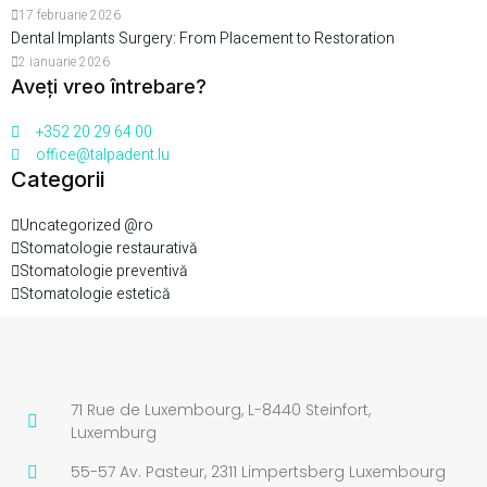
17 februarie 2026
Dental Implants Surgery: From Placement to Restoration
2 ianuarie 2026
Aveți vreo întrebare?
+352 20 29 64 00
office@talpadent.lu
Categorii
Uncategorized @ro
Stomatologie restaurativă
Stomatologie preventivă
Stomatologie estetică
71 Rue de Luxembourg, L-8440 Steinfort,
Luxemburg
55-57 Av. Pasteur, 2311 Limpertsberg Luxembourg