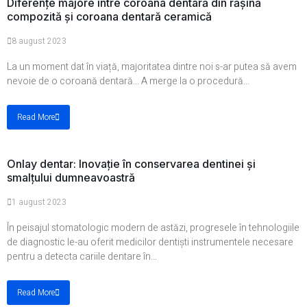
Diferențe majore între coroana dentară din rășină
compozită și coroana dentară ceramică
8 august 2023
La un moment dat în viață, majoritatea dintre noi s-ar putea să avem
nevoie de o coroană dentară... A merge la o procedură...
Read More
Onlay dentar: Inovație în conservarea dentinei și
smalțului dumneavoastră
1 august 2023
În peisajul stomatologic modern de astăzi, progresele în tehnologiile
de diagnostic le-au oferit medicilor dentiști instrumentele necesare
pentru a detecta cariile dentare în...
Read More