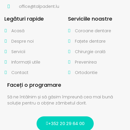
office@talpadent.lu
Legături rapide
Serviciile noastre
Acasă
Coroane dentare
Despre noi
Fațete dentare
Servicii
Chirurgie orală
Informații utile
Prevenirea
Contact
Ortodontie
Faceți o programare
Să ne întâlnim și să găsim împreună cea mai bună
soluție pentru a obține zâmbetul dorit.
+352 20 29 64 00