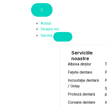
Acasă
Despre noi
Servicii
Serviciile
noastre
Albirea dinților
T
Fațete dentare
P
Incrustație dentară
P
/ Onlay
S
Proteză dentară
p
Coroane dentare
I