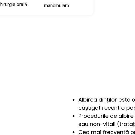
hirurgie orală
mandibulară
Albirea dinților est
câștigat recent o pop
Procedurile de albire a
sau non-vitali (trata
Cea mai frecventă pr