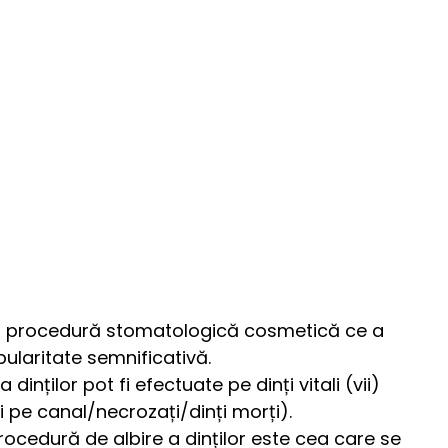
e o procedură stomatologică cosmetică ce a
ularitate semnificativă.
 dinților pot fi efectuate pe dinți vitali (vii)
ți pe canal/necrozați/dinți morți).
ocedură de albire a dinților este cea care se