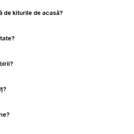
 de kiturile de acasă?
itate?
irii?
lț?
rne?