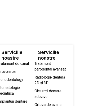
Serviciile
Serviciile
noastre
noastre
ratament de canal
Tratament
parodontal avansat
revenirea
Radiologie dentară
eriodontology
2D și 3D
tomatologie
Obturații dentare
ediatrică
adezive
mplanturi dentare
Orteza de avans