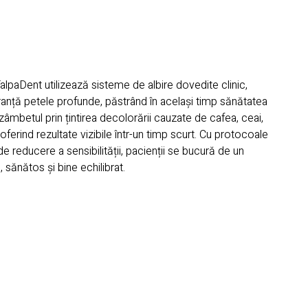
 TalpaDent utilizează sisteme de albire dovedite clinic,
ranță petele profunde, păstrând în același timp sănătatea
zâmbetul prin țintirea decolorării cauzate de cafea, ceai,
 oferind rezultate vizibile într-un timp scurt. Cu protocoale
de reducere a sensibilității, pacienții se bucură de un
 sănătos și bine echilibrat.