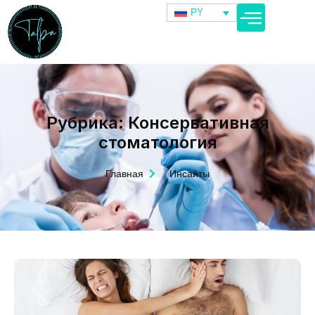
РY
Рубрика: Консервативная
стоматология
Главная
Инсайты