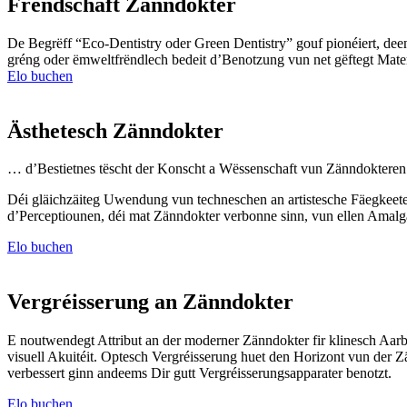
Frëndschaft Zänndokter
De Begrëff “Eco-Dentistry oder Green Dentistry” gouf pionéiert, de
gréng oder ëmweltfrëndlech bedeit d’Benotzung vun net gëftegt Mater
Elo buchen
Ästhetesch Zänndokter
… d’Bestietnes tëscht der Konscht a Wëssenschaft vun Zänndokteren
Déi gläichzäiteg Uwendung vun techneschen an artistesche Fäegkeeten
d’Perceptiounen, déi mat Zänndokter verbonne sinn, vun ellen Amalg
Elo buchen
Vergréisserung an Zänndokter
E noutwendegt Attribut an der moderner Zänndokter fir klinesch Aarbec
visuell Akuitéit. Optesch Vergréisserung huet den Horizont vun der Z
verbessert ginn andeems Dir gutt Vergréisserungsapparater benotzt.
Elo buchen