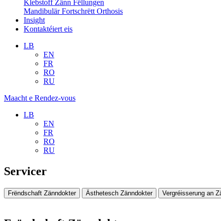
Klebstoff Zänn Fëllungen
Mandibulär Fortschrëtt Orthosis
Insight
Kontaktéiert eis
LB
EN
FR
RO
RU
Maacht e Rendez-vous
LB
EN
FR
RO
RU
Servicer
Frëndschaft Zänndokter
Ästhetesch Zänndokter
Vergréisserung an Z