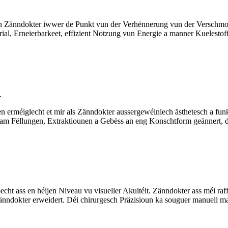
en Zänndokter iwwer de Punkt vun der Verhënnerung vun der Verschmot
ial, Erneierbarkeet, effizient Notzung vun Energie a manner Kuelestof
.
 erméiglecht et mir als Zänndokter aussergewéinlech ästhetesch a funk
am Fëllungen, Extraktiounen a Gebëss an eng Konschtform geännert, dé
ht ass en héijen Niveau vu visueller Akuitéit. Zänndokter ass méi raff
änndokter erweidert. Déi chirurgesch Präzisioun ka souguer manuell mat