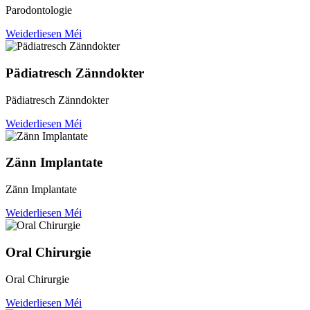
Parodontologie
Weiderliesen Méi
Pädiatresch Zänndokter
Pädiatresch Zänndokter
Weiderliesen Méi
Zänn Implantate
Zänn Implantate
Weiderliesen Méi
Oral Chirurgie
Oral Chirurgie
Weiderliesen Méi