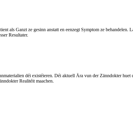
tient als Ganzt ze gesinn anstatt en eenzegt Symptom ze behandelen. L
ser Resultater.
nmaterialien déi existéieren. Déi aktuell Ära vun der Zänndokter huet
änndokter Realitéit maachen.