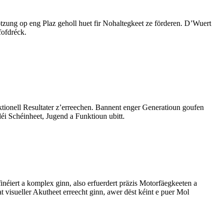
zung op eng Plaz geholl huet fir Nohaltegkeet ze förderen. D’Wuert
fofdréck.
tionell Resultater z’erreechen. Bannent enger Generatioun goufen
i Schéinheet, Jugend a Funktioun ubitt.
inéiert a komplex ginn, also erfuerdert präzis Motorfäegkeeten a
 visueller Akutheet erreecht ginn, awer dëst kéint e puer Mol