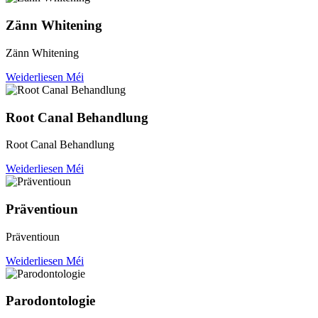
Zänn Whitening
Zänn Whitening
Weiderliesen Méi
Root Canal Behandlung
Root Canal Behandlung
Weiderliesen Méi
Präventioun
Präventioun
Weiderliesen Méi
Parodontologie