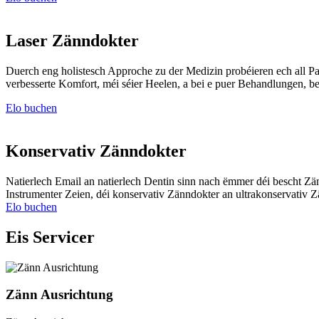
Laser Zänndokter
Duerch eng holistesch Approche zu der Medizin probéieren ech all Pa
verbesserte Komfort, méi séier Heelen, a bei e puer Behandlungen, bes
Elo buchen
Konservativ Zänndokter
Natierlech Email an natierlech Dentin sinn nach ëmmer déi bescht Zän
Instrumenter Zeien, déi konservativ Zänndokter an ultrakonservativ Z
Elo buchen
Eis Servicer
Zänn Ausrichtung