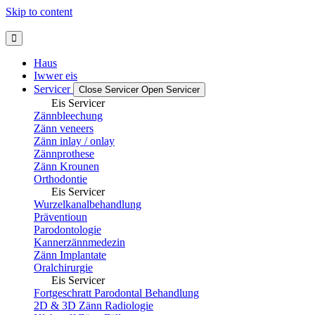
Skip to content
Haus
Iwwer eis
Servicer
Close Servicer
Open Servicer
Eis Servicer
Zännbleechung
Zänn veneers
Zänn inlay / onlay
Zännprothese
Zänn Krounen
Orthodontie
Eis Servicer
Wurzelkanalbehandlung
Präventioun
Parodontologie
Kannerzännmedezin
Zänn Implantate
Oralchirurgie
Eis Servicer
Fortgeschratt Parodontal Behandlung
2D & 3D Zänn Radiologie