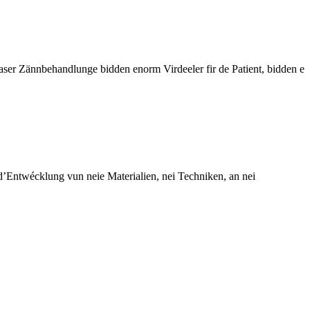
aser Zännbehandlunge bidden enorm Virdeeler fir de Patient, bidden e
 d’Entwécklung vun neie Materialien, nei Techniken, an nei