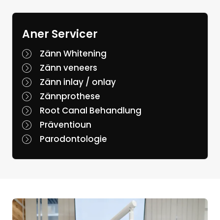
Aner Servicer
Zänn Whitening
Zänn veneers
Zänn inlay / onlay
Zännprothese
Root Canal Behandlung
Präventioun
Parodontologie