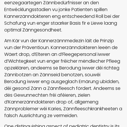
eenzegaartegen Zännbedürfnisser an den
Entwécklungsstadien vu jonke Patienten spillen
Kannerzänndokteren eng entscheedend Roll bei der
Schafung vun enger staarker Basis fir e Liewe laang
optimal Zänngesondheet.
Am Kär vun der Kannerzännmedezin läit de Prinzip
vun der Präventioun. Kannerzänndokteren leeën de
Wäert drop, d’Elteren an d’Fleegepersonal iwwer
d’Wichtegkeet vun enger fréicher mëndlecher Pfleeg
opzeklären, andeems se Berodung iwwer déi richteg
Zännbotzen an Zännseid benotzen, souwéi
Berodung iwwer eng ausgeglach Ernärung ubidden,
déi gesond Zänn a Zännfleesch fördert. Andeems se
dës Gewunnechten fréi aféieren, zielen
d’Kannerzänndokteren drop of, allgemeng
Zännproblemer wéi Karies, Zännfleeschkrankheeten a
falsch Ausriichtung ze vermeiden.
One distinguishing aspect of pediatric dentistry is its