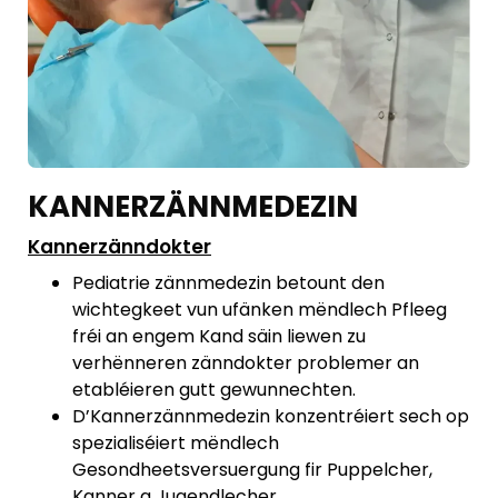
KANNERZÄNNMEDEZIN
Kannerzänndokter
Pediatrie
zännmedezin
betount
den
wichtegkeet
vun
ufänken
mëndlech Pfleeg
fréi
an engem
Kand säin
liewen
zu
verhënneren
zänndokter
problemer
an
etabléieren
gutt
gewunnechten
.
D’Kannerzännmedezin konzentréiert sech op
spezialiséiert mëndlech
Gesondheetsversuergung fir Puppelcher,
Kanner a Jugendlecher.