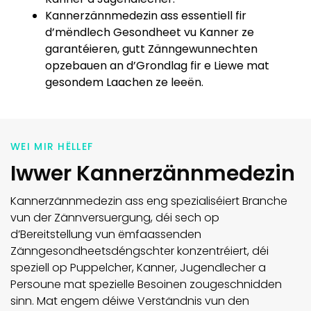
Kannerzännmedezin ass essentiell fir
d’mëndlech Gesondheet vu Kanner ze
garantéieren, gutt Zänngewunnechten
opzebauen an d’Grondlag fir e Liewe mat
gesondem Laachen ze leeën.
WEI MIR HËLLEF
Iwwer Kannerzännmedezin
Kannerzännmedezin ass eng spezialiséiert Branche
vun der Zännversuergung, déi sech op
d’Bereitstellung vun ëmfaassenden
Zänngesondheetsdéngschter konzentréiert, déi
speziell op Puppelcher, Kanner, Jugendlecher a
Persoune mat spezielle Besoinen zougeschnidden
sinn. Mat engem déiwe Verständnis vun den