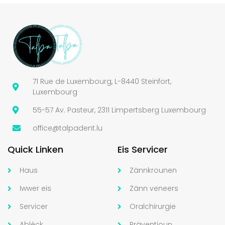
71 Rue de Luxembourg, L-8440 Steinfort,
Luxembourg
55-57 Av. Pasteur, 2311 Limpertsberg Luxembourg
office@talpadent.lu
Quick Linken
Eis Servicer
Haus
Zännkrounen
Iwwer eis
Zänn veneers
Servicer
Oralchirurgie
Abléck
Präventioun