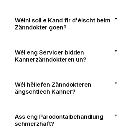
Wéini soll e Kand fir d'éischt beim
Zänndokter goen?
Wéi eng Servicer bidden
Kannerzänndokteren un?
Wéi hëllefen Zänndokteren
ängschtlech Kanner?
Ass eng Parodontalbehandlung
schmerzhaft?