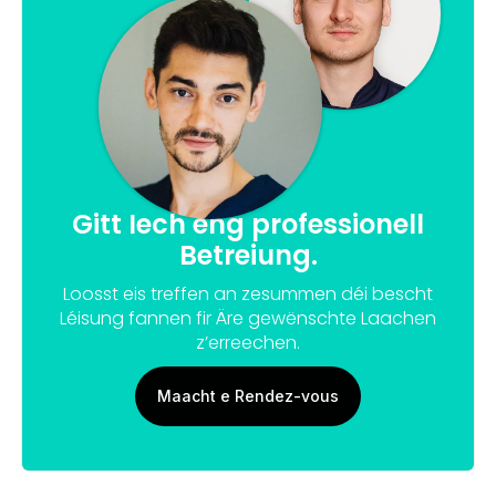
Gitt Iech eng professionell
Betreiung.
Loosst eis treffen an zesummen déi bescht
Léisung fannen fir Äre gewënschte Laachen
z’erreechen.
Maacht e Rendez-vous