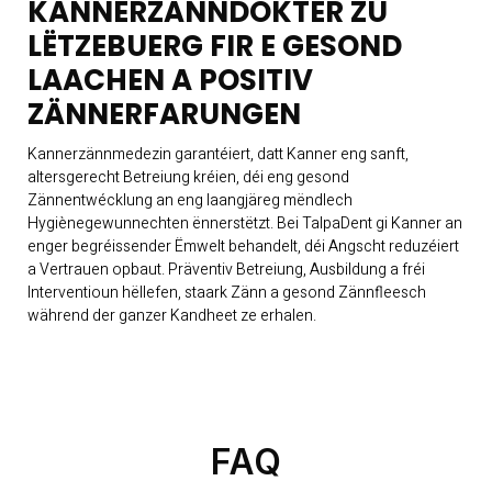
KANNERZÄNNDOKTER ZU
LËTZEBUERG FIR E GESOND
LAACHEN A POSITIV
ZÄNNERFARUNGEN
Kannerzännmedezin garantéiert, datt Kanner eng sanft,
altersgerecht Betreiung kréien, déi eng gesond
Zännentwécklung an eng laangjäreg mëndlech
Hygiènegewunnechten ënnerstëtzt. Bei TalpaDent gi Kanner an
enger begréissender Ëmwelt behandelt, déi Angscht reduzéiert
a Vertrauen opbaut. Präventiv Betreiung, Ausbildung a fréi
Interventioun hëllefen, staark Zänn a gesond Zännfleesch
während der ganzer Kandheet ze erhalen.
FAQ