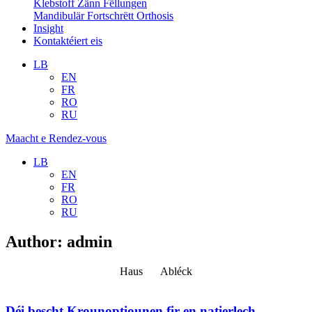
Klebstoff Zänn Fëllungen
Mandibulär Fortschrëtt Orthosis
Insight
Kontaktéiert eis
LB
EN
FR
RO
RU
Maacht e Rendez-vous
LB
EN
FR
RO
RU
Author:
admin
Haus
Abléck
Déi bescht Krounoptiounen fir en natierlech