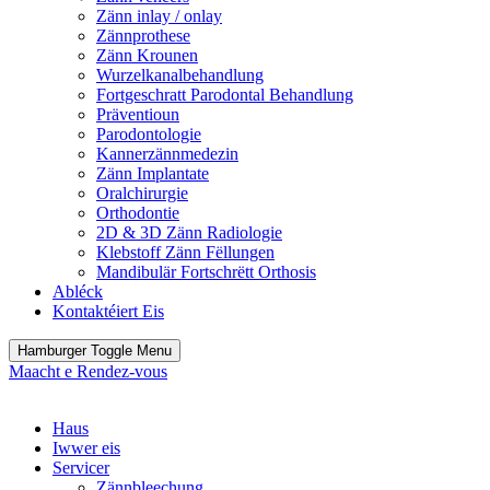
Zänn inlay / onlay
Zännprothese
Zänn Krounen
Wurzelkanalbehandlung
Fortgeschratt Parodontal Behandlung
Präventioun
Parodontologie
Kannerzännmedezin
Zänn Implantate
Oralchirurgie
Orthodontie
2D & 3D Zänn Radiologie
Klebstoff Zänn Fëllungen
Mandibulär Fortschrëtt Orthosis
Abléck
Kontaktéiert Eis
Hamburger Toggle Menu
Maacht e Rendez-vous
Haus
Iwwer eis
Servicer
Zännbleechung