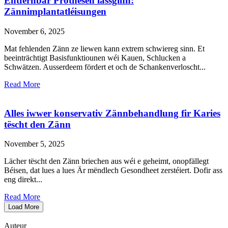
Entfernbar Prothesen lassginn:
Zännimplantatléisungen
November 6, 2025
Mat fehlenden Zänn ze liewen kann extrem schwiereg sinn. Et
beeinträchtigt Basisfunktiounen wéi Kauen, Schlucken a
Schwätzen. Ausserdeem fördert et och de Schankenverloscht...
Read More
Alles iwwer konservativ Zännbehandlung fir Karies
tëscht den Zänn
November 5, 2025
Lächer tëscht den Zänn briechen aus wéi e geheimt, onopfällegt
Béisen, dat lues a lues Är mëndlech Gesondheet zerstéiert. Dofir ass
eng direkt...
Read More
Load More
Auteur