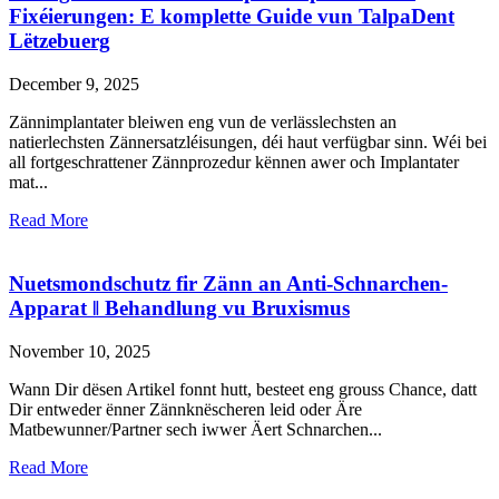
Fixéierungen: E komplette Guide vun TalpaDent
Lëtzebuerg
December 9, 2025
Zännimplantater bleiwen eng vun de verlässlechsten an
natierlechsten Zännersatzléisungen, déi haut verfügbar sinn. Wéi bei
all fortgeschrattener Zännprozedur kënnen awer och Implantater
mat...
Read More
Nuetsmondschutz fir Zänn an Anti-Schnarchen-
Apparat ǁ Behandlung vu Bruxismus
November 10, 2025
Wann Dir dësen Artikel fonnt hutt, besteet eng grouss Chance, datt
Dir entweder ënner Zännknëscheren leid oder Äre
Matbewunner/Partner sech iwwer Äert Schnarchen...
Read More