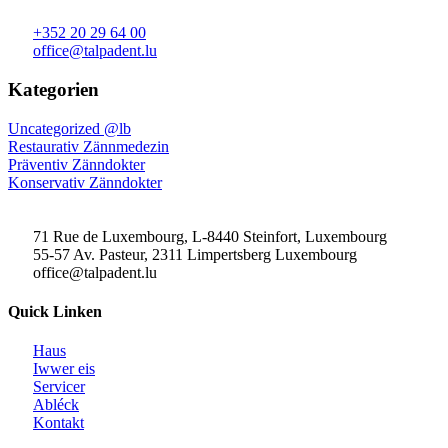
+352 20 29 64 00
office@talpadent.lu
Kategorien
Uncategorized @lb
Restaurativ Zännmedezin
Präventiv Zänndokter
Konservativ Zänndokter
71 Rue de Luxembourg, L-8440 Steinfort, Luxembourg
55-57 Av. Pasteur, 2311 Limpertsberg Luxembourg
office@talpadent.lu
Quick Linken
Haus
Iwwer eis
Servicer
Abléck
Kontakt