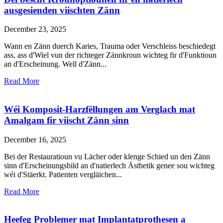
ausgesienden viischten Zänn
December 23, 2025
Wann en Zänn duerch Karies, Trauma oder Verschleiss beschiedegt
ass, ass d'Wiel vun der richteger Zännkroun wichteg fir d'Funktioun
an d'Erscheinung. Well d'Zänn...
Read More
Wéi Komposit-Harzfëllungen am Verglach mat
Amalgam fir viischt Zänn sinn
December 16, 2025
Bei der Restauratioun vu Lächer oder klenge Schied un den Zänn
sinn d'Erscheinungsbild an d'natierlech Ästhetik genee sou wichteg
wéi d'Stäerkt. Patienten vergläichen...
Read More
Heefeg Problemer mat Implantatprothesen a