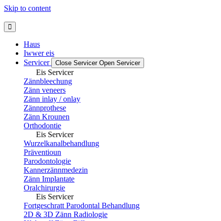
Skip to content
Haus
Iwwer eis
Servicer
Close Servicer
Open Servicer
Eis Servicer
Zännbleechung
Zänn veneers
Zänn inlay / onlay
Zännprothese
Zänn Krounen
Orthodontie
Eis Servicer
Wurzelkanalbehandlung
Präventioun
Parodontologie
Kannerzännmedezin
Zänn Implantate
Oralchirurgie
Eis Servicer
Fortgeschratt Parodontal Behandlung
2D & 3D Zänn Radiologie