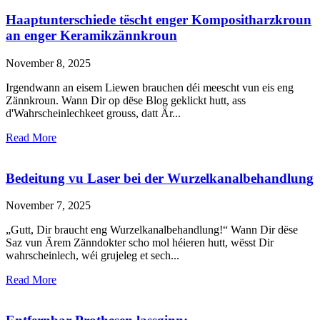
Haaptunterschiede tëscht enger Kompositharzkroun
an enger Keramikzännkroun
November 8, 2025
Irgendwann an eisem Liewen brauchen déi meescht vun eis eng
Zännkroun. Wann Dir op dëse Blog geklickt hutt, ass
d'Wahrscheinlechkeet grouss, datt Är...
Read More
Bedeitung vu Laser bei der Wurzelkanalbehandlung
November 7, 2025
„Gutt, Dir braucht eng Wurzelkanalbehandlung!“ Wann Dir dëse
Saz vun Ärem Zänndokter scho mol héieren hutt, wësst Dir
wahrscheinlech, wéi grujeleg et sech...
Read More