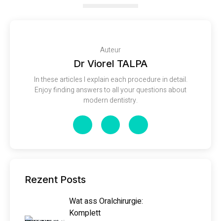
Auteur
Dr Viorel TALPA
In these articles I explain each procedure in detail.
Enjoy finding answers to all your questions about
modern dentistry.
Rezent Posts
Wat ass Oralchirurgie:
Komplett