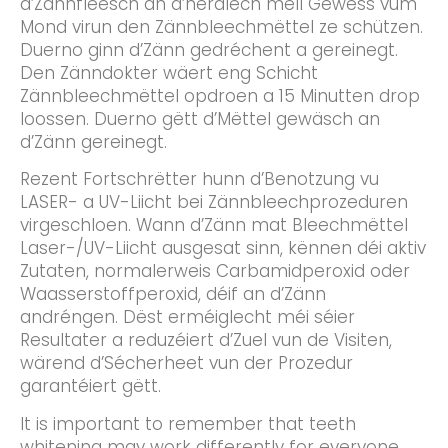
d’Zännfleesch an d’nërdlech mëll Gewëss vum
Mond virun den Zännbleechmëttel ze schützen.
Duerno ginn d’Zänn gedréchent a gereinegt.
Den Zänndokter wäert eng Schicht
Zännbleechmëttel opdroen a 15 Minutten drop
loossen. Duerno gëtt d’Mëttel gewäsch an
d’Zänn gereinegt.
Rezent Fortschrëtter hunn d’Benotzung vu
LASER- a UV-Liicht bei Zännbleechprozeduren
virgeschloen. Wann d’Zänn mat Bleechmëttel
Laser-/UV-Liicht ausgesat sinn, kënnen déi aktiv
Zutaten, normalerweis Carbamidperoxid oder
Waasserstoffperoxid, déif an d’Zänn
andréngen. Dëst erméiglecht méi séier
Resultater a reduzéiert d’Zuel vun de Visiten,
wärend d’Sécherheet vun der Prozedur
garantéiert gëtt.
It is important to remember that teeth
whitening may work differently for everyone.