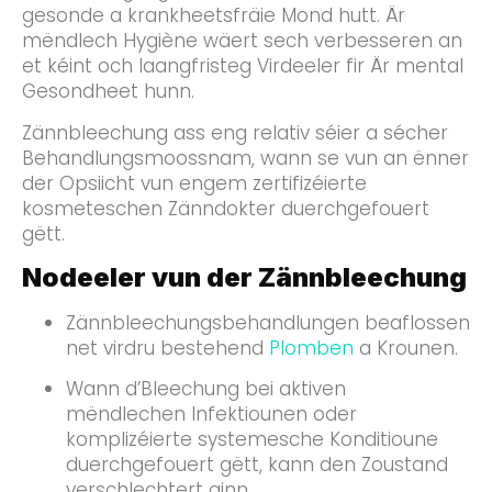
gesonde a krankheetsfräie Mond hutt. Är
mëndlech Hygiène wäert sech verbesseren an
et kéint och laangfristeg Virdeeler fir Är mental
Gesondheet hunn.
Zännbleechung ass eng relativ séier a sécher
Behandlungsmoossnam, wann se vun an ënner
der Opsiicht vun engem zertifizéierte
kosmeteschen Zänndokter duerchgefouert
gëtt.
Nodeeler vun der Zännbleechung
Zännbleechungsbehandlungen beaflossen
net virdru bestehend
Plomben
a Krounen.
Wann d’Bleechung bei aktiven
mëndlechen Infektiounen oder
komplizéierte systemesche Konditioune
duerchgefouert gëtt, kann den Zoustand
verschlechtert ginn.