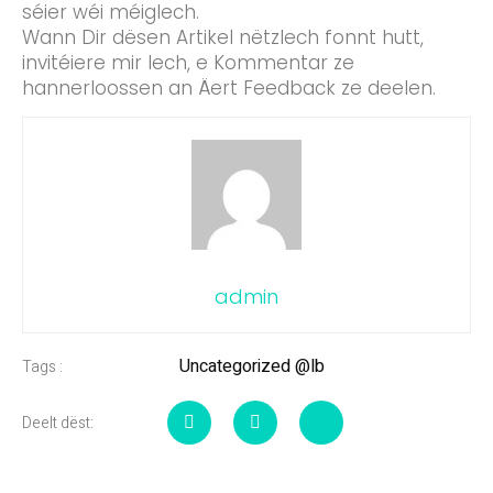
séier wéi méiglech.
Wann Dir dësen Artikel nëtzlech fonnt hutt,
invitéiere mir Iech, e Kommentar ze
hannerloossen an Äert Feedback ze deelen.
admin
Uncategorized @lb
Tags :
Deelt dëst: