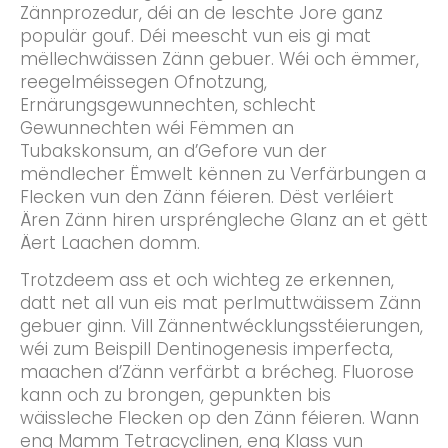
Zännprozedur, déi an de leschte Jore ganz
populär gouf. Déi meescht vun eis gi mat
mëllechwäissen Zänn gebuer. Wéi och ëmmer,
reegelméissegen Ofnotzung,
Ernärungsgewunnechten, schlecht
Gewunnechten wéi Fëmmen an
Tubakskonsum, an d’Gefore vun der
mëndlecher Ëmwelt kënnen zu Verfärbungen a
Flecken vun den Zänn féieren. Dëst verléiert
Ären Zänn hiren urspréngleche Glanz an et gëtt
Äert Laachen domm.
Trotzdeem ass et och wichteg ze erkennen,
datt net all vun eis mat perlmuttwäissem Zänn
gebuer ginn. Vill Zännentwécklungsstéierungen,
wéi zum Beispill Dentinogenesis imperfecta,
maachen d’Zänn verfärbt a brécheg. Fluorose
kann och zu brongen, gepunkten bis
wäissleche Flecken op den Zänn féieren. Wann
eng Mamm Tetracyclinen, eng Klass vun