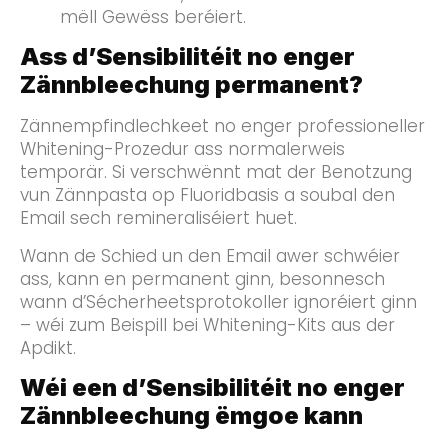
mëll Gewëss beréiert.
Ass d’Sensibilitéit no enger
Zännbleechung permanent?
Zännempfindlechkeet no enger professioneller
Whitening-Prozedur ass normalerweis
temporär. Si verschwënnt mat der Benotzung
vun Zännpasta op Fluoridbasis a soubal den
Email sech remineraliséiert huet.
Wann de Schied un den Email awer schwéier
ass, kann en permanent ginn, besonnesch
wann d’Sécherheetsprotokoller ignoréiert ginn
– wéi zum Beispill bei Whitening-Kits aus der
Apdikt.
Wéi een d’Sensibilitéit no enger
Zännbleechung ëmgoe kann