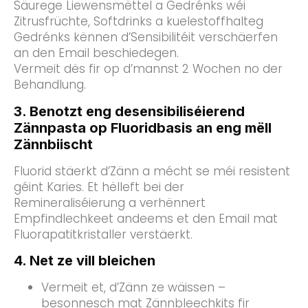
Säurege Liewensmëttel a Gedrénks wéi
Zitrusfrüchte, Softdrinks a kuelestoffhalteg
Gedrénks kënnen d’Sensibilitéit verschäerfen
an den Email beschiedegen.
Vermeit dës fir op d’mannst 2 Wochen no der
Behandlung.
3. Benotzt eng desensibiliséierend
Zännpasta op Fluoridbasis an eng mëll
Zännbiischt
Fluorid stäerkt d’Zänn a mécht se méi resistent
géint Karies. Et hëlleft bei der
Remineraliséierung a verhënnert
Empfindlechkeet andeems et den Email mat
Fluorapatitkristaller verstäerkt.
4. Net ze vill bleichen
Vermeit et, d’Zänn ze wäissen –
besonnesch mat Zännbleechkits fir