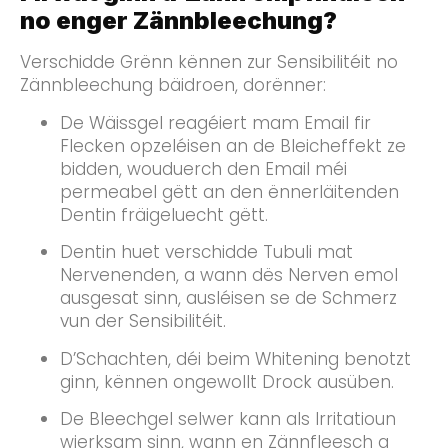
no enger Zännbleechung?
Verschidde Grënn kënnen zur Sensibilitéit no
Zännbleechung bäidroen, dorënner:
De Wäissgel reagéiert mam Email fir
Flecken opzeléisen an de Bleicheffekt ze
bidden, wouduerch den Email méi
permeabel gëtt an den ënnerläitenden
Dentin fräigeluecht gëtt.
Dentin huet verschidde Tubuli mat
Nervenenden, a wann dës Nerven emol
ausgesat sinn, ausléisen se de Schmerz
vun der Sensibilitéit.
D’Schachten, déi beim Whitening benotzt
ginn, kënnen ongewollt Drock ausüben.
De Bleechgel selwer kann als Irritatioun
wierksam sinn, wann en Zännfleesch a