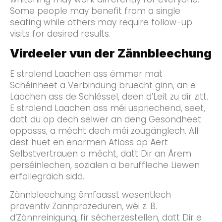
Some people may benefit from a single
seating while others may require follow-up
visits for desired results.
Virdeeler vun der Zännbleechung
E stralend Laachen ass ëmmer mat
Schéinheet a Verbindung bruecht ginn, an e
Laachen ass de Schlëssel, deen d’Leit zu dir zitt.
E stralend Laachen ass méi uspriechend, seet,
datt du op dech selwer an deng Gesondheet
oppasss, a mécht dech méi zougänglech. All
dëst huet en enormen Afloss op Äert
Selbstvertrauen a mécht, datt Dir an Ärem
perséinlechen, sozialen a beruffleche Liewen
erfollegräich sidd.
Zännbleechung ëmfaasst wesentlech
präventiv Zännprozeduren, wéi z. B.
d’Zännreinigung, fir sécherzestellen, datt Dir e