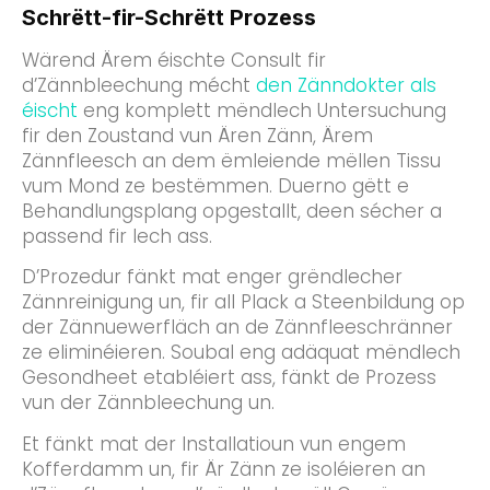
Schrëtt-fir-Schrëtt Prozess
Wärend Ärem éischte Consult fir
d’Zännbleechung mécht
den Zänndokter als
éischt
eng komplett mëndlech Untersuchung
fir den Zoustand vun Ären Zänn, Ärem
Zännfleesch an dem ëmleiende mëllen Tissu
vum Mond ze bestëmmen. Duerno gëtt e
Behandlungsplang opgestallt, deen sécher a
passend fir Iech ass.
D’Prozedur fänkt mat enger grëndlecher
Zännreinigung un, fir all Plack a Steenbildung op
der Zännuewerfläch an de Zännfleeschränner
ze eliminéieren. Soubal eng adäquat mëndlech
Gesondheet etabléiert ass, fänkt de Prozess
vun der Zännbleechung un.
Et fänkt mat der Installatioun vun engem
Kofferdamm un, fir Är Zänn ze isoléieren an