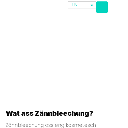
LB
5 Empfehlungen Fir D’Sensibilitéit
No Enger Zännbleechung Ze
Ëmgoen
Wat ass Zännbleechung?
Zännbleechung ass eng kosmetesch