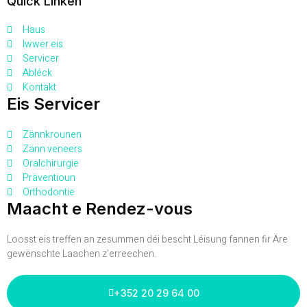
Quick Linken
Haus
Iwwer eis
Servicer
Abléck
Kontakt
Eis Servicer
Zännkrounen
Zänn veneers
Oralchirurgie
Präventioun
Orthodontie
Maacht e Rendez-vous
Loosst eis treffen an zesummen déi bescht Léisung fannen fir Äre
gewënschte Laachen z’erreechen.
+352 20 29 64 00