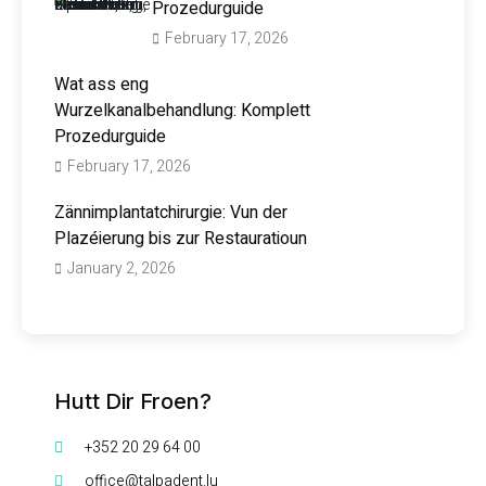
Prozedurguide
February 17, 2026
Wat ass eng
Wurzelkanalbehandlung: Komplett
Prozedurguide
February 17, 2026
Zännimplantatchirurgie: Vun der
Plazéierung bis zur Restauratioun
January 2, 2026
Hutt Dir Froen?
+352 20 29 64 00
office@talpadent.lu