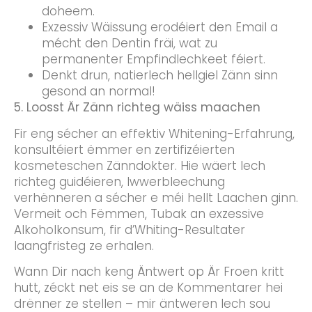
doheem.
Exzessiv Wäissung erodéiert den Email a
mécht den Dentin fräi, wat zu
permanenter Empfindlechkeet féiert.
Denkt drun, natierlech hellgiel Zänn sinn
gesond an normal!
5. Loosst Är Zänn richteg wäiss maachen
Fir eng sécher an effektiv Whitening-Erfahrung,
konsultéiert ëmmer en zertifizéierten
kosmeteschen Zänndokter. Hie wäert Iech
richteg guidéieren, Iwwerbleechung
verhënneren a sécher e méi hellt Laachen ginn.
Vermeit och Fëmmen, Tubak an exzessive
Alkoholkonsum, fir d’Whiting-Resultater
laangfristeg ze erhalen.
Wann Dir nach keng Äntwert op Är Froen kritt
hutt, zéckt net eis se an de Kommentarer hei
drënner ze stellen – mir äntweren Iech sou