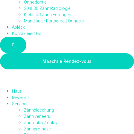
Orthodontie
2D & 3D Zänn Radiologie
Klebstoff Zänn Fëllungen
Mandibulär Fortschrëtt Orthosis
Abléck
Kontaktéiert Eis
Hamburger Toggle Menu
Maacht e Rendez-vous
Haus
Iwwer eis
Servicer
Zännbleechung
Zänn veneers
Zänn inlay / onlay
Zännprothese