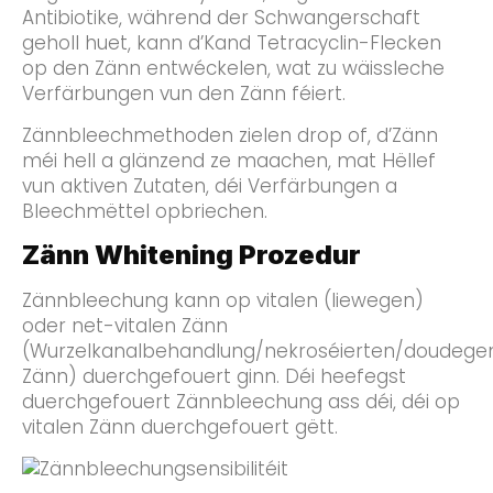
Antibiotike, während der Schwangerschaft
geholl huet, kann d’Kand Tetracyclin-Flecken
op den Zänn entwéckelen, wat zu wäissleche
Verfärbungen vun den Zänn féiert.
Zännbleechmethoden zielen drop of, d’Zänn
méi hell a glänzend ze maachen, mat Hëllef
vun aktiven Zutaten, déi Verfärbungen a
Bleechmëttel opbriechen.
Zänn Whitening Prozedur
Zännbleechung kann op vitalen (liewegen)
oder net-vitalen Zänn
(Wurzelkanalbehandlung/nekroséierten/doudege
Zänn) duerchgefouert ginn. Déi heefegst
duerchgefouert Zännbleechung ass déi, déi op
vitalen Zänn duerchgefouert gëtt.