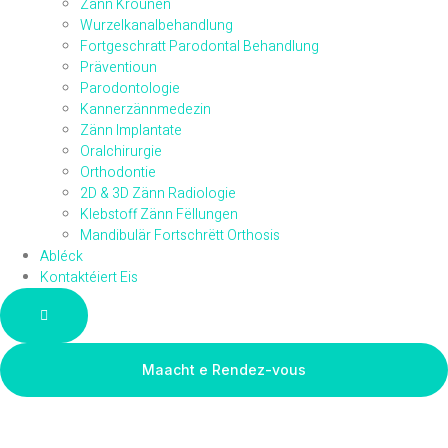
Zänn Krounen
Wurzelkanalbehandlung
Fortgeschratt Parodontal Behandlung
Präventioun
Parodontologie
Kannerzännmedezin
Zänn Implantate
Oralchirurgie
Orthodontie
2D & 3D Zänn Radiologie
Klebstoff Zänn Fëllungen
Mandibulär Fortschrëtt Orthosis
Abléck
Kontaktéiert Eis
Hamburger Toggle Menu
Maacht e Rendez-vous