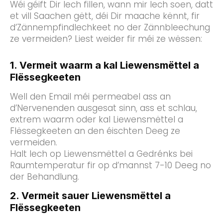
Wéi géift Dir Iech fillen, wann mir Iech soen, datt
et vill Saachen gëtt, déi Dir maache kënnt, fir
d’Zännempfindlechkeet no der Zännbleechung
ze vermeiden? Liest weider fir méi ze wëssen:
1. Vermeit waarm a kal Liewensmëttel a
Flëssegkeeten
Well den Email méi permeabel ass an
d’Nervenenden ausgesat sinn, ass et schlau,
extrem waarm oder kal Liewensmëttel a
Flëssegkeeten an den éischten Deeg ze
vermeiden.
Halt Iech op Liewensmëttel a Gedrénks bei
Raumtemperatur fir op d’mannst 7-10 Deeg no
der Behandlung.
2. Vermeit sauer Liewensmëttel a
Flëssegkeeten