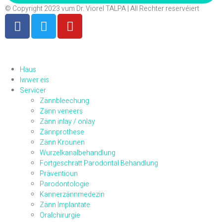
© Copyright 2023 vum Dr. Viorel TALPA | All Rechter reservéiert
Haus
Iwwer eis
Servicer
Zännbleechung
Zänn veneers
Zänn inlay / onlay
Zännprothese
Zänn Krounen
Wurzelkanalbehandlung
Fortgeschratt Parodontal Behandlung
Präventioun
Parodontologie
Kannerzännmedezin
Zänn Implantate
Oralchirurgie