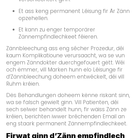
Et ass keng permanent Léisung fir Är Zänn
opzehellen.
Et kann zu enger temporärer
Zännempfindlechkeet féieren.
Zännbleechung ass eng sécher Prozedur, déi
kaum Komplikatioune verursaacht, wa se vun
engem Zänndokter duerchgefouert gëtt. Wéi
och ëmmer, vill Marken hunn elo Léisunge fir
d’Zännbleechung doheem entwéckelt, déi vill
Ruhm kréien.
Dës Behandlungen doheem kënne riskant sinn,
wa se falsch gewielt ginn. Vill Patienten, déi
sech selwer behandelt hunn, fir wäiss Zänn ze
kréien, berichten iwwer bréchenden Email an
eng staark permanent Zännempfindlechkeet.
Firwat ginn d’Zänn empfindlech